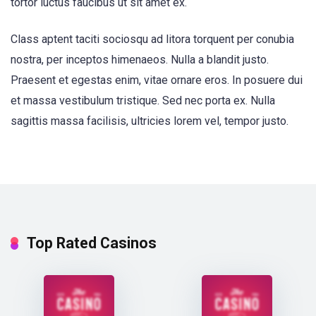
tortor luctus faucibus ut sit amet ex.
Class aptent taciti sociosqu ad litora torquent per conubia
nostra, per inceptos himenaeos. Nulla a blandit justo.
Praesent et egestas enim, vitae ornare eros. In posuere dui
et massa vestibulum tristique. Sed nec porta ex. Nulla
sagittis massa facilisis, ultricies lorem vel, tempor justo.
Top Rated Casinos