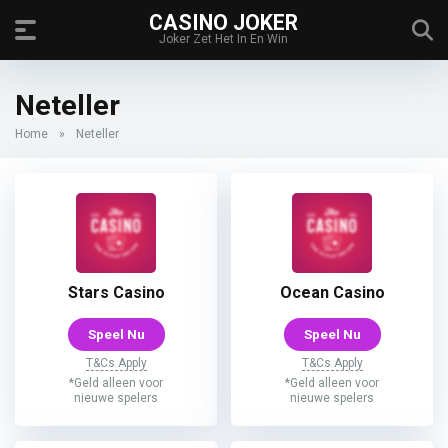
CASINO JOKER
Joker Zet Het In En Win
Neteller
Home
»
Neteller
Stars Casino
Ocean Casino
Speel Nu
Speel Nu
T&Cs Apply
T&Cs Apply
*Geld alleen voor
*Geld alleen voor
nieuwe spelers
nieuwe spelers