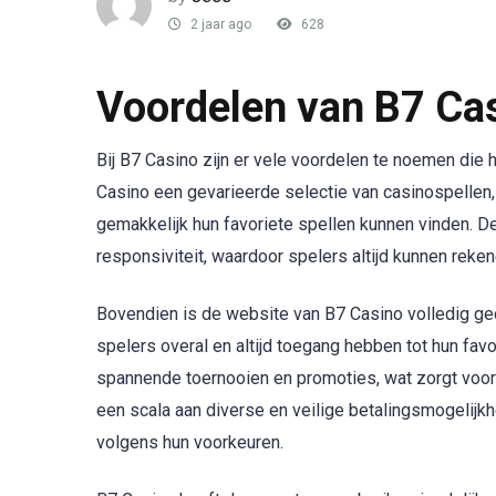
2 jaar ago
628
Voordelen van B7 Ca
Bij B7 Casino zijn er vele voordelen te noemen die 
Casino een gevarieerde selectie van casinospellen,
gemakkelijk hun favoriete spellen kunnen vinden. De
responsiviteit, waardoor spelers altijd kunnen reke
Bovendien is de website van B7 Casino volledig ge
spelers overal en altijd toegang hebben tot hun fav
spannende toernooien en promoties, wat zorgt voor
een scala aan diverse en veilige betalingsmogelij
volgens hun voorkeuren.