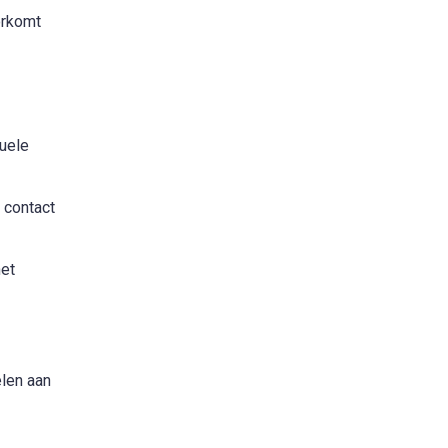
orkomt
uele
 contact
het
elen aan