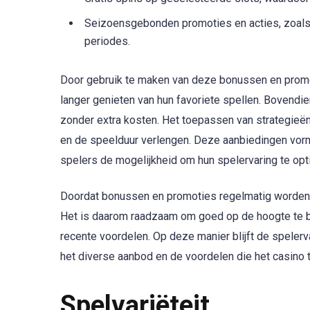
Seizoensgebonden promoties en acties, zoals 
periodes.
Door gebruik te maken van deze bonussen en promot
langer genieten van hun favoriete spellen. Bovendi
zonder extra kosten. Het toepassen van strategieën
en de speelduur verlengen. Deze aanbiedingen vor
spelers de mogelijkheid om hun spelervaring te opt
Doordat bonussen en promoties regelmatig worden b
Het is daarom raadzaam om goed op de hoogte te bl
recente voordelen. Op deze manier blijft de speler
het diverse aanbod en de voordelen die het casino t
Spelvariëteit