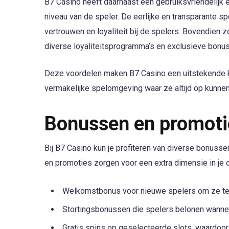
B7 Casino heeft daarnaast een gebruiksvriendelijk e
niveau van de speler. De eerlijke en transparante s
vertrouwen en loyaliteit bij de spelers. Bovendie
diverse loyaliteitsprogramma’s en exclusieve bonu
Deze voordelen maken B7 Casino een uitstekende k
vermakelijke spelomgeving waar ze altijd op kunne
Bonussen en promoti
Bij B7 Casino kun je profiteren van diverse bonuss
en promoties zorgen voor een extra dimensie in je c
Welkomstbonus voor nieuwe spelers om ze te 
Stortingsbonussen die spelers belonen wannee
Gratis spins op geselecteerde slots, waardoor