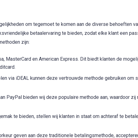
gelijkheden om tegemoet te komen aan de diverse behoeften v
iksvriendelijke betaalervaring te bieden, zodat elke klant een pa
methoden zijn:
a, MasterCard en American Express. Dit biedt klanten de mogeli
ditcard.
gelen via iDEAL kunnen deze vertrouwde methode gebruiken om s
aan PayPal bieden wij deze populaire methode aan, waardoor zij
ak te bieden, stellen wij klanten in staat om achteraf te betal
orkeur geven aan deze traditionele betalingsmethode, acceptere