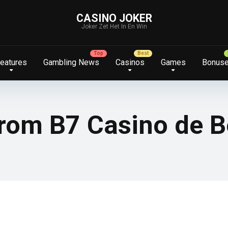
CASINO JOKER
Joker Zet Het In En Win
eatures
Gambling News
Casinos
Games
Bonus
om B7 Casino de Be