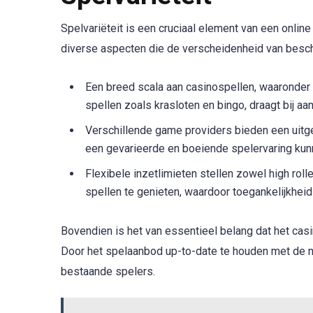
Spelvariëteit is een cruciaal element van een online
diverse aspecten die de verscheidenheid van beschi
Een breed scala aan casinospellen, waaronder ma
spellen zoals krasloten en bingo, draagt bij aa
Verschillende game providers bieden een uitge
een gevarieerde en boeiende spelervaring kun
Flexibele inzetlimieten stellen zowel high rol
spellen te genieten, waardoor toegankelijkheid
Bovendien is het van essentieel belang dat het cas
Door het spelaanbod up-to-date te houden met de ni
bestaande spelers.