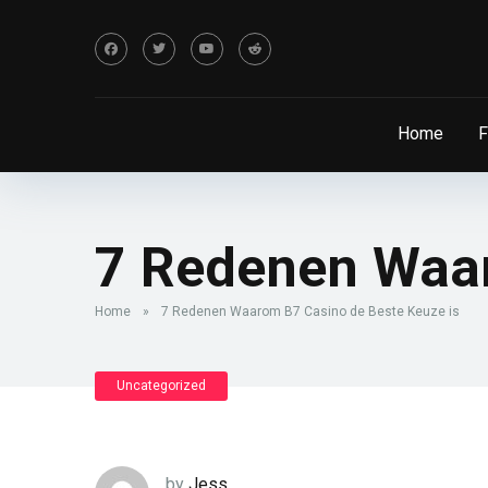
Home
F
7 Redenen Waar
Home
»
7 Redenen Waarom B7 Casino de Beste Keuze is
Uncategorized
by
Jess