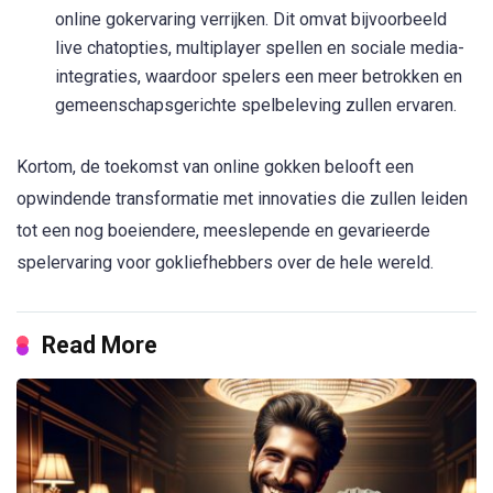
online gokervaring verrijken. Dit omvat bijvoorbeeld
live chatopties, multiplayer spellen en sociale media-
integraties, waardoor spelers een meer betrokken en
gemeenschapsgerichte spelbeleving zullen ervaren.
Kortom, de toekomst van online gokken belooft een
opwindende transformatie met innovaties die zullen leiden
tot een nog boeiendere, meeslepende en gevarieerde
spelervaring voor gokliefhebbers over de hele wereld.
Read More