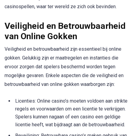
casinospellen, waar ter wereld ze zich ook bevinden.
Veiligheid en Betrouwbaarheid
van Online Gokken
Veiligheid en betrouwbaarheid zijn essentieel bij online
gokken. Gelukkig zijn er maatregelen en instanties die
ervoor zorgen dat spelers beschermd worden tegen
mogelijke gevaren. Enkele aspecten die de veiligheid en
betrouwbaarheid van online gokken waarborgen zijn:
Licenties: Online casino’s moeten voldoen aan strikte
regels en voorwaarden om een licentie te verkrijgen.
Spelers kunnen nagaan of een casino een geldige
licentie heeft, wat bijdraagt aan de betrouwbaarheid.
Beveiliging: Betrouwbare casino’s maken gebruik van