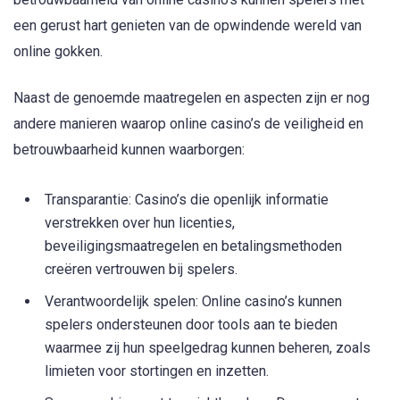
een gerust hart genieten van de opwindende wereld van
online gokken.
Naast de genoemde maatregelen en aspecten zijn er nog
andere manieren waarop online casino’s de veiligheid en
betrouwbaarheid kunnen waarborgen:
Transparantie: Casino’s die openlijk informatie
verstrekken over hun licenties,
beveiligingsmaatregelen en betalingsmethoden
creëren vertrouwen bij spelers.
Verantwoordelijk spelen: Online casino’s kunnen
spelers ondersteunen door tools aan te bieden
waarmee zij hun speelgedrag kunnen beheren, zoals
limieten voor stortingen en inzetten.