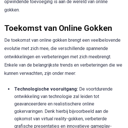
opwindende toevoeging is aan de wereld van online
gokken.
Toekomst van Online Gokken
De toekomst van online gokken brengt een veelbelovende
evolutie met zich mee, die verschillende spannende
ontwikkelingen en verbeteringen met zich meebrengt.
Enkele van de belangrijkste trends en verbeteringen die we
kunnen verwachten, zijn onder meer:
Technologische vooruitgang:
De voortdurende
ontwikkeling van technologie zal leiden tot
geavanceerdere en realistischere online
gokervaringen. Denk hierbij bijvoorbeeld aan de
opkomst van virtual reality-gokken, verbeterde
grafische presentaties en innovatieve gameplay-