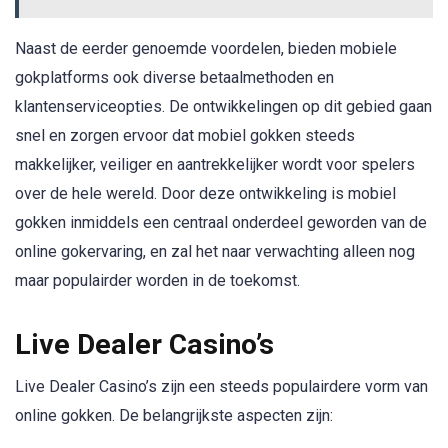
Naast de eerder genoemde voordelen, bieden mobiele
gokplatforms ook diverse betaalmethoden en
klantenserviceopties. De ontwikkelingen op dit gebied gaan
snel en zorgen ervoor dat mobiel gokken steeds
makkelijker, veiliger en aantrekkelijker wordt voor spelers
over de hele wereld. Door deze ontwikkeling is mobiel
gokken inmiddels een centraal onderdeel geworden van de
online gokervaring, en zal het naar verwachting alleen nog
maar populairder worden in de toekomst.
Live Dealer Casino’s
Live Dealer Casino’s zijn een steeds populairdere vorm van
online gokken. De belangrijkste aspecten zijn: