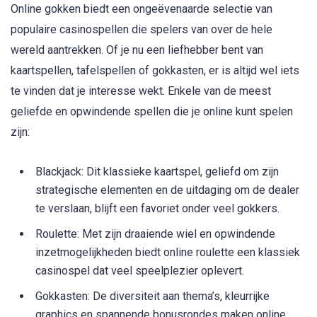
Online gokken biedt een ongeëvenaarde selectie van
populaire casinospellen die spelers van over de hele
wereld aantrekken. Of je nu een liefhebber bent van
kaartspellen, tafelspellen of gokkasten, er is altijd wel iets
te vinden dat je interesse wekt. Enkele van de meest
geliefde en opwindende spellen die je online kunt spelen
zijn:
Blackjack: Dit klassieke kaartspel, geliefd om zijn
strategische elementen en de uitdaging om de dealer
te verslaan, blijft een favoriet onder veel gokkers.
Roulette: Met zijn draaiende wiel en opwindende
inzetmogelijkheden biedt online roulette een klassiek
casinospel dat veel speelplezier oplevert.
Gokkasten: De diversiteit aan thema’s, kleurrijke
graphics en spannende bonusrondes maken online