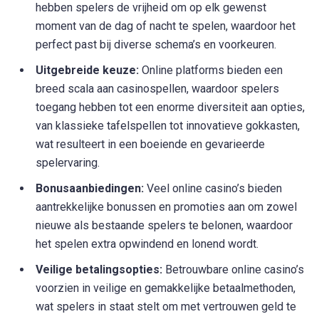
hebben spelers de vrijheid om op elk gewenst
moment van de dag of nacht te spelen, waardoor het
perfect past bij diverse schema’s en voorkeuren.
Uitgebreide keuze:
Online platforms bieden een
breed scala aan casinospellen, waardoor spelers
toegang hebben tot een enorme diversiteit aan opties,
van klassieke tafelspellen tot innovatieve gokkasten,
wat resulteert in een boeiende en gevarieerde
spelervaring.
Bonusaanbiedingen:
Veel online casino’s bieden
aantrekkelijke bonussen en promoties aan om zowel
nieuwe als bestaande spelers te belonen, waardoor
het spelen extra opwindend en lonend wordt.
Veilige betalingsopties:
Betrouwbare online casino’s
voorzien in veilige en gemakkelijke betaalmethoden,
wat spelers in staat stelt om met vertrouwen geld te