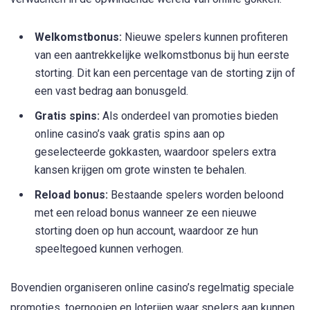
Welkomstbonus:
Nieuwe spelers kunnen profiteren
van een aantrekkelijke welkomstbonus bij hun eerste
storting. Dit kan een percentage van de storting zijn of
een vast bedrag aan bonusgeld.
Gratis spins:
Als onderdeel van promoties bieden
online casino’s vaak gratis spins aan op
geselecteerde gokkasten, waardoor spelers extra
kansen krijgen om grote winsten te behalen.
Reload bonus:
Bestaande spelers worden beloond
met een reload bonus wanneer ze een nieuwe
storting doen op hun account, waardoor ze hun
speeltegoed kunnen verhogen.
Bovendien organiseren online casino’s regelmatig speciale
promoties, toernooien en loterijen waar spelers aan kunnen