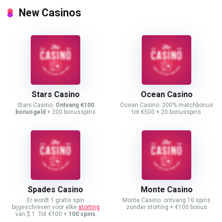
New Casinos
Stars Casino
Ocean Casino
Stars Casino:
Ontvang €100
Ocean Casino: 200% matchbonus
bonusgeld
+ 200 bonusspins
tot €500 + 20 bonusspins
Spades Casino
Monte Casino
Er wordt 1 gratis spin
Monte Casino: ontvang 10 spins
bijgeschreven voor elke
storting
zonder storting + €100 bonus
van $ 1. Tot €100 +
100 spins