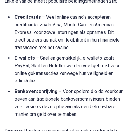
Enkele van de meest populaire betalingsmethoden zijn:
Creditcards
– Veel online casino’s accepteren
creditcards, zoals Visa, MasterCard en American
Express, voor zowel stortingen als opnames. Dit
biedt spelers gemak en flexibiliteit in hun financiële
transacties met het casino.
E-wallets
– Snel en gemakkelijk, e-wallets zoals
PayPal, Skrill en Neteller worden veel gebruikt voor
online goktransacties vanwege hun veiligheid en
efficiëntie.
Bankoverschrijving
– Voor spelers die de voorkeur
geven aan traditionele bankoverschrijvingen, bieden
veel casino’s deze optie aan als een betrouwbare
manier om geld over te maken.
Daarnaast bieden sommige goksites ook
cryptovaluta
,