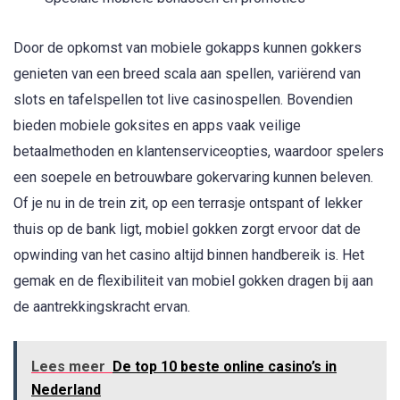
Door de opkomst van mobiele gokapps kunnen gokkers
genieten van een breed scala aan spellen, variërend van
slots en tafelspellen tot live casinospellen. Bovendien
bieden mobiele goksites en apps vaak veilige
betaalmethoden en klantenserviceopties, waardoor spelers
een soepele en betrouwbare gokervaring kunnen beleven.
Of je nu in de trein zit, op een terrasje ontspant of lekker
thuis op de bank ligt, mobiel gokken zorgt ervoor dat de
opwinding van het casino altijd binnen handbereik is. Het
gemak en de flexibiliteit van mobiel gokken dragen bij aan
de aantrekkingskracht ervan.
Lees meer
De top 10 beste online casino’s in
Nederland