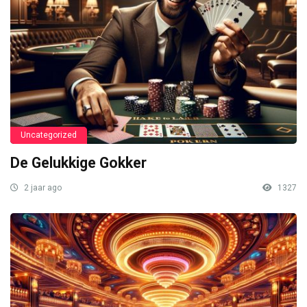
Uncategorized
De Gelukkige Gokker
2 jaar ago
1327