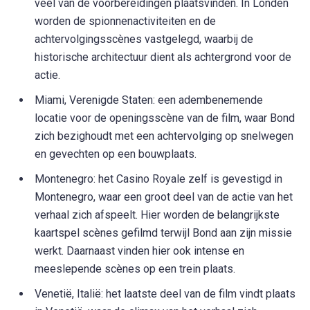
veel van de voorbereidingen plaatsvinden. In Londen
worden de spionnenactiviteiten en de
achtervolgingsscènes vastgelegd, waarbij de
historische architectuur dient als achtergrond voor de
actie.
Miami, Verenigde Staten: een adembenemende
locatie voor de openingsscène van de film, waar Bond
zich bezighoudt met een achtervolging op snelwegen
en gevechten op een bouwplaats.
Montenegro: het Casino Royale zelf is gevestigd in
Montenegro, waar een groot deel van de actie van het
verhaal zich afspeelt. Hier worden de belangrijkste
kaartspel scènes gefilmd terwijl Bond aan zijn missie
werkt. Daarnaast vinden hier ook intense en
meeslepende scènes op een trein plaats.
Venetië, Italië: het laatste deel van de film vindt plaats