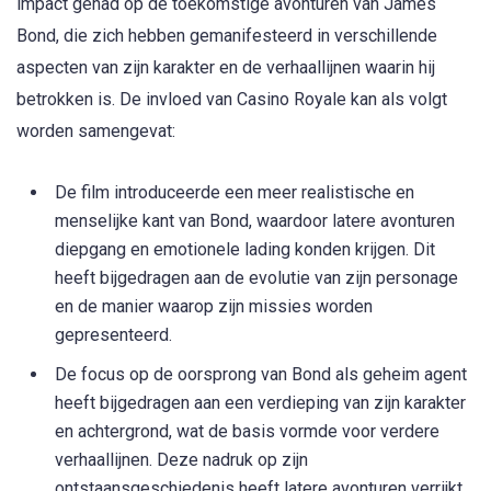
impact gehad op de toekomstige avonturen van James
Bond, die zich hebben gemanifesteerd in verschillende
aspecten van zijn karakter en de verhaallijnen waarin hij
betrokken is. De invloed van Casino Royale kan als volgt
worden samengevat:
De film introduceerde een meer realistische en
menselijke kant van Bond, waardoor latere avonturen
diepgang en emotionele lading konden krijgen. Dit
heeft bijgedragen aan de evolutie van zijn personage
en de manier waarop zijn missies worden
gepresenteerd.
De focus op de oorsprong van Bond als geheim agent
heeft bijgedragen aan een verdieping van zijn karakter
en achtergrond, wat de basis vormde voor verdere
verhaallijnen. Deze nadruk op zijn
ontstaansgeschiedenis heeft latere avonturen verrijkt