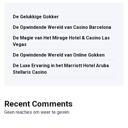
De Gelukkige Gokker
De Opwindende Wereld van Casino Barcelona
De Magie van Het Mirage Hotel & Casino Las
Vegas
De Opwindende Wereld van Online Gokken
De Luxe Ervaring in het Marriott Hotel Aruba
Stellaris Casino
Recent Comments
Geen reacties om weer te geven.