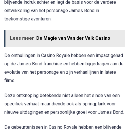
blijvende indruk achter en legt de basis voor de verdere
ontwikkeling van het personage James Bond in
toekomstige avonturen.
Lees meer
De Magie van Van der Valk Casino
De onthullingen in Casino Royale hebben een impact gehad
op de James Bond franchise en hebben bijgedragen aan de
evolutie van het personage en zijn verhaallijnen in latere
films.
Deze ontknoping betekende niet alleen het einde van een
specifiek verhaal, maar diende ook als springplank voor
nieuwe uitdagingen en persoonlijke groei voor James Bond.
De gebeurtenissen in Casino Royale hebben een blijvende