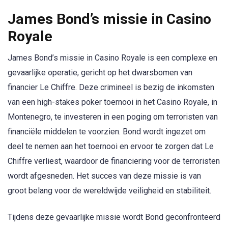
James Bond’s missie in Casino
Royale
James Bond’s missie in Casino Royale is een complexe en
gevaarlijke operatie, gericht op het dwarsbomen van
financier Le Chiffre. Deze crimineel is bezig de inkomsten
van een high-stakes poker toernooi in het Casino Royale, in
Montenegro, te investeren in een poging om terroristen van
financiële middelen te voorzien. Bond wordt ingezet om
deel te nemen aan het toernooi en ervoor te zorgen dat Le
Chiffre verliest, waardoor de financiering voor de terroristen
wordt afgesneden. Het succes van deze missie is van
groot belang voor de wereldwijde veiligheid en stabiliteit.
Tijdens deze gevaarlijke missie wordt Bond geconfronteerd