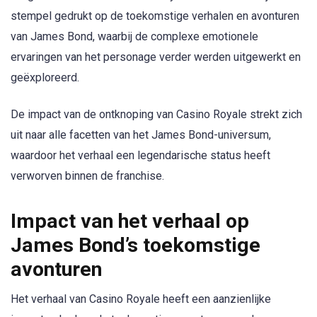
stempel gedrukt op de toekomstige verhalen en avonturen
van James Bond, waarbij de complexe emotionele
ervaringen van het personage verder werden uitgewerkt en
geëxploreerd.
De impact van de ontknoping van Casino Royale strekt zich
uit naar alle facetten van het James Bond-universum,
waardoor het verhaal een legendarische status heeft
verworven binnen de franchise.
Impact van het verhaal op
James Bond’s toekomstige
avonturen
Het verhaal van Casino Royale heeft een aanzienlijke