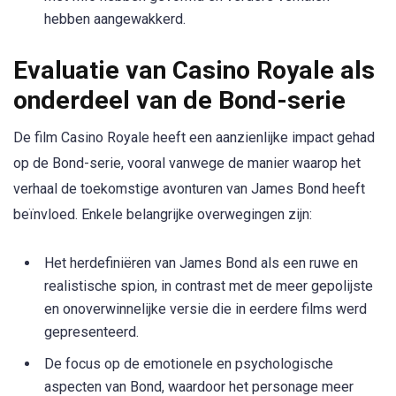
hebben aangewakkerd.
Evaluatie van Casino Royale als
onderdeel van de Bond-serie
De film Casino Royale heeft een aanzienlijke impact gehad
op de Bond-serie, vooral vanwege de manier waarop het
verhaal de toekomstige avonturen van James Bond heeft
beïnvloed. Enkele belangrijke overwegingen zijn:
Het herdefiniëren van James Bond als een ruwe en
realistische spion, in contrast met de meer gepolijste
en onoverwinnelijke versie die in eerdere films werd
gepresenteerd.
De focus op de emotionele en psychologische
aspecten van Bond, waardoor het personage meer