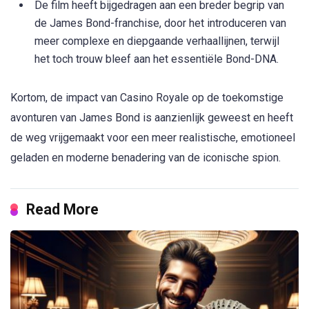
De film heeft bijgedragen aan een breder begrip van
de James Bond-franchise, door het introduceren van
meer complexe en diepgaande verhaallijnen, terwijl
het toch trouw bleef aan het essentiële Bond-DNA.
Kortom, de impact van Casino Royale op de toekomstige
avonturen van James Bond is aanzienlijk geweest en heeft
de weg vrijgemaakt voor een meer realistische, emotioneel
geladen en moderne benadering van de iconische spion.
Read More