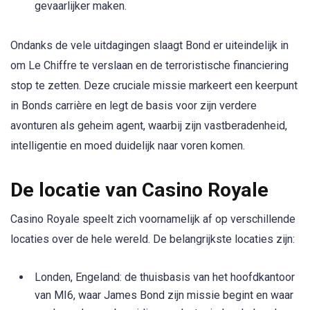
gevaarlijker maken.
Ondanks de vele uitdagingen slaagt Bond er uiteindelijk in
om Le Chiffre te verslaan en de terroristische financiering
stop te zetten. Deze cruciale missie markeert een keerpunt
in Bonds carrière en legt de basis voor zijn verdere
avonturen als geheim agent, waarbij zijn vastberadenheid,
intelligentie en moed duidelijk naar voren komen.
De locatie van Casino Royale
Casino Royale speelt zich voornamelijk af op verschillende
locaties over de hele wereld. De belangrijkste locaties zijn:
Londen, Engeland: de thuisbasis van het hoofdkantoor
van MI6, waar James Bond zijn missie begint en waar