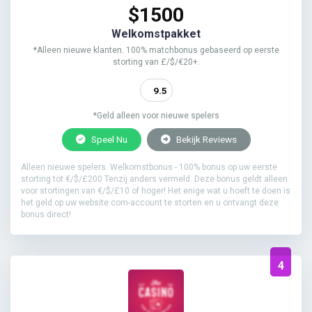
$1500
Welkomstpakket
*Alleen nieuwe klanten. 100% matchbonus gebaseerd op eerste
storting van £/$/€20+.
9.5
*Geld alleen voor nieuwe spelers
Speel Nu
Bekijk Reviews
Alleen nieuwe spelers. Welkomstbonus - 100% bonus op uw eerste
storting tot €/$/£200 Tenzij anders vermeld. Deze bonus geldt alleen
voor stortingen van €/$/£10 of hoger! Het enige wat u hoeft te doen is
het geld op uw website.com-account te storten en u ontvangt deze
bonus direct!
4