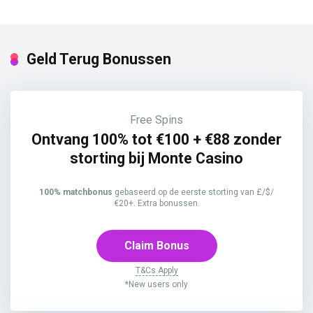
Geld Terug Bonussen
Free Spins
Ontvang 100% tot €100 + €88 zonder
storting bij Monte Casino
100% matchbonus
gebaseerd op de eerste storting van £/$/
€20+. Extra bonussen.
Claim Bonus
T&Cs Apply
*New users only