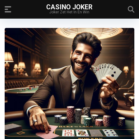
CASINO JOKER
Joker Zet Het In En Win