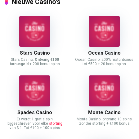
Nieuwe Casino's
Stars Casino
Ocean Casino
Stars Casino:
Ontvang €100
Ocean Casino: 200% matchbonus
bonusgeld
+ 200 bonusspins
tot €500 + 20 bonusspins
Spades Casino
Monte Casino
Er wordt 1 gratis spin
Monte Casino: ontvang 10 spins
bijgeschreven voor elke
storting
zonder storting + €100 bonus
van $ 1. Tot €100 +
100 spins