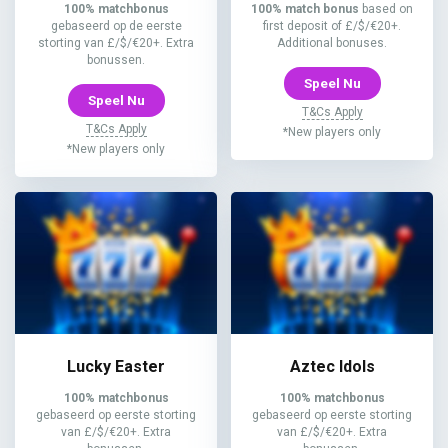
100% matchbonus
100% match bonus
based on
gebaseerd op de eerste
first deposit of £/$/€20+.
storting van £/$/€20+. Extra
Additional bonuses.
bonussen.
Speel Nu
Speel Nu
T&Cs Apply
T&Cs Apply
*New players only
*New players only
Lucky Easter
Aztec Idols
100% matchbonus
100% matchbonus
gebaseerd op eerste storting
gebaseerd op eerste storting
van £/$/€20+. Extra
van £/$/€20+. Extra