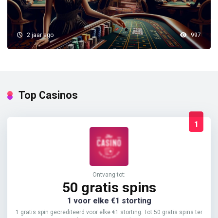
2 jaar ago
997
Top Casinos
1
Ontvang tot:
50 gratis spins
1 voor elke €1 storting
1 gratis spin gecrediteerd voor elke €1 storting. Tot 50 gratis spins ter