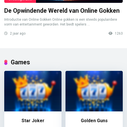
De Opwindende Wereld van Online Gokken
Introductie van Online Gokken Online gokken is een steeds populairdere
vorm van entertainment geworden. Het biedt spelers ...
2 jaar ago
1263
Games
Star Joker
Golden Guns