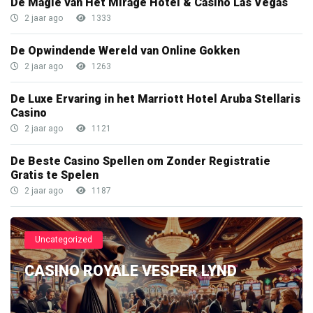
De Magie van Het Mirage Hotel & Casino Las Vegas
2 jaar ago
1333
De Opwindende Wereld van Online Gokken
2 jaar ago
1263
De Luxe Ervaring in het Marriott Hotel Aruba Stellaris
Casino
2 jaar ago
1121
De Beste Casino Spellen om Zonder Registratie
Gratis te Spelen
2 jaar ago
1187
Uncategorized
CASINO ROYALE VESPER LYND