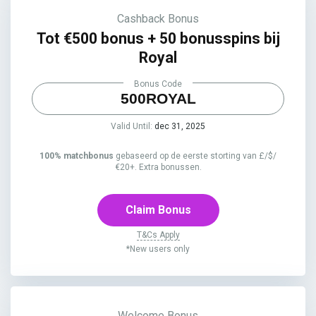
Cashback Bonus
Tot €500 bonus + 50 bonusspins bij
Royal
Bonus Code
500ROYAL
Valid Until:
dec 31, 2025
100% matchbonus
gebaseerd op de eerste storting van £/$/
€20+. Extra bonussen.
Claim Bonus
T&Cs Apply
*New users only
Welcome Bonus