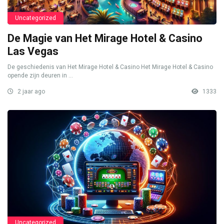
Uncategorized
De Magie van Het Mirage Hotel & Casino
Las Vegas
De geschiedenis van Het Mirage Hotel & Casino Het Mirage Hotel & Casino
opende zijn deuren in ...
2 jaar ago
1333
Uncategorized