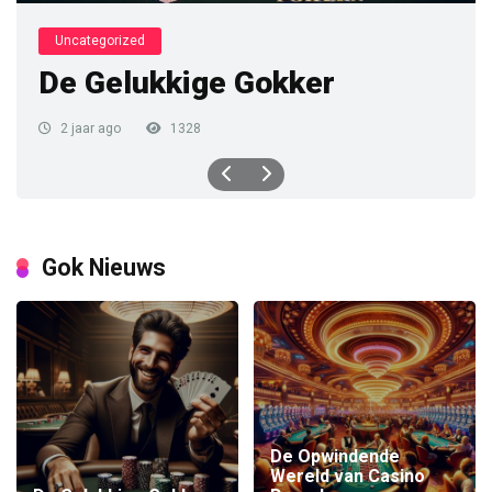
Uncategorized
De Gelukkige Gokker
2 jaar ago
1328
Gok Nieuws
De Opwindende
Wereld van Casino