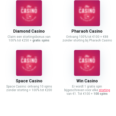
Diamond Casino
Pharaoh Casino
Claim een ​​stortingsbonus van
Ontvang 100% tot €100 + €88
100% tot €250 +
gratis spins
zonder storting bij Pharaoh Casino
Space Casino
Win Casino
Space Casino: ontvang 10 spins
Er wordt 1 gratis spin
zonder storting + 100% tot €200
bijgeschreven voor elke
storting
van €1. Tot €100 +
100 spins