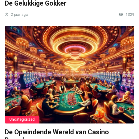
De Gelukkige Gokker
2 jaar ago
1329
Uncategorized
De Opwindende Wereld van Casino