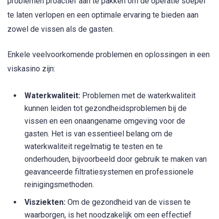
problemen proactief aan te pakken om de operatie soepel
te laten verlopen en een optimale ervaring te bieden aan
zowel de vissen als de gasten.
Enkele veelvoorkomende problemen en oplossingen in een
viskasino zijn:
Waterkwaliteit:
Problemen met de waterkwaliteit
kunnen leiden tot gezondheidsproblemen bij de
vissen en een onaangename omgeving voor de
gasten. Het is van essentieel belang om de
waterkwaliteit regelmatig te testen en te
onderhouden, bijvoorbeeld door gebruik te maken van
geavanceerde filtratiesystemen en professionele
reinigingsmethoden.
Visziekten:
Om de gezondheid van de vissen te
waarborgen, is het noodzakelijk om een effectief