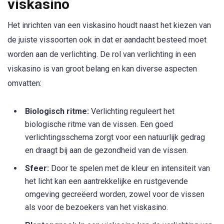
viskasino
Het inrichten van een viskasino houdt naast het kiezen van
de juiste vissoorten ook in dat er aandacht besteed moet
worden aan de verlichting. De rol van verlichting in een
viskasino is van groot belang en kan diverse aspecten
omvatten:
Biologisch ritme:
Verlichting reguleert het
biologische ritme van de vissen. Een goed
verlichtingsschema zorgt voor een natuurlijk gedrag
en draagt bij aan de gezondheid van de vissen.
Sfeer:
Door te spelen met de kleur en intensiteit van
het licht kan een aantrekkelijke en rustgevende
omgeving gecreëerd worden, zowel voor de vissen
als voor de bezoekers van het viskasino.