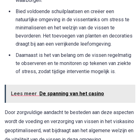
waarborgen.
Bied voldoende schuilplaatsen en creëer een
natuurlijke omgeving in de vissentanks om stress te
minimaliseren en het welzijn van de vissen te
bevorderen. Het toevoegen van planten en decoraties
draagt bij aan een verrijkende leefomgeving.
Daarnaast is het van belang om de vissen regelmatig
te observeren en te monitoren op tekenen van ziekte
of stress, zodat tijdige interventie mogelijk is.
Lees meer
De spanning van het casino
Door zorgvuldige aandacht te besteden aan deze aspecten
wordt de voeding en verzorging van vissen in het viskasino
geoptimaliseerd, wat bijdraagt aan het algemene welzijn en
de vitaliteit van de vissen in deze omgeving.