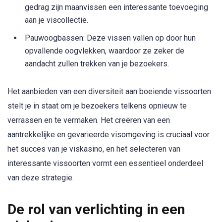
gedrag zijn maanvissen een interessante toevoeging
aan je viscollectie.
Pauwoogbassen: Deze vissen vallen op door hun
opvallende oogvlekken, waardoor ze zeker de
aandacht zullen trekken van je bezoekers.
Het aanbieden van een diversiteit aan boeiende vissoorten
stelt je in staat om je bezoekers telkens opnieuw te
verrassen en te vermaken. Het creëren van een
aantrekkelijke en gevarieerde visomgeving is cruciaal voor
het succes van je viskasino, en het selecteren van
interessante vissoorten vormt een essentieel onderdeel
van deze strategie.
De rol van verlichting in een