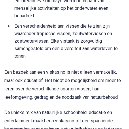
en interactieve displays wordt de impact van
menselijke activiteiten op het onderwaterleven
benadrukt.
Een verscheidenheid aan vissen die te zien zijn,
waaronder tropische vissen, zoutwatervissen en
zoetwatervissen. Elke vistank is zorgvuldig
samengesteld om een diversiteit aan waterleven te
tonen.
Een bezoek aan een viskasino is niet alleen vermakelijk,
maar ook educatief. Het biedt de mogelijkheid om meer te
leren over de verschillende soorten vissen, hun
leefomgeving, gedrag en de noodzaak van natuurbehoud.
De unieke mix van natuurlijke schoonheid, educatie en
entertainment maakt een viskasino tot een spannende