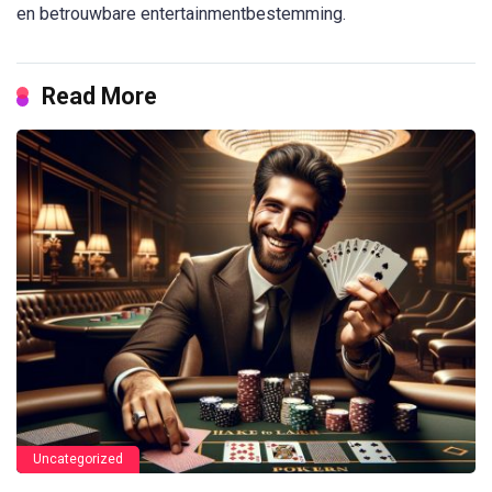
en betrouwbare entertainmentbestemming.
Read More
Uncategorized