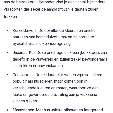
aan de bezoekers. Hieronder vind je een aantal bijzondere
vissoorten die zeker de aandacht van je gasten zullen
trekken:
Koraalduivels: De opvallende kleuren en unieke
patronen van koraalduivels maken ze absolute
eyecatchers in elke visomgeving.
Japanse Koi: Deze prachtige en kleurrijke karpers zijn
geliefd in de viswereld en zullen zeker bewonderaars
aantrekken in jouw viskasino.
Goudvissen: Deze klassieke vissen zijn niet alleen
populair als huisdieren, maar komen ook in
verschillende kleuren en maten, waardoor ze een
leuke en gevarieerde uitstraling aan je viskasino
kunnen geven.
Maanvissen: Met hun unieke silhouet en intrigerend