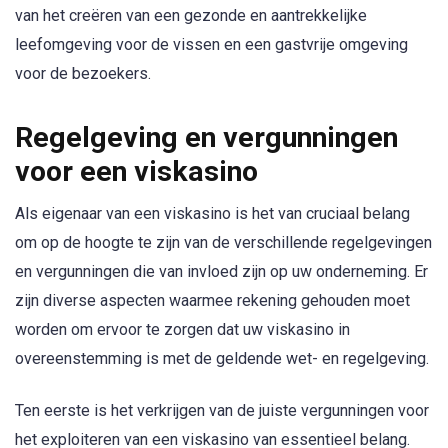
van het creëren van een gezonde en aantrekkelijke
leefomgeving voor de vissen en een gastvrije omgeving
voor de bezoekers.
Regelgeving en vergunningen
voor een viskasino
Als eigenaar van een viskasino is het van cruciaal belang
om op de hoogte te zijn van de verschillende regelgevingen
en vergunningen die van invloed zijn op uw onderneming. Er
zijn diverse aspecten waarmee rekening gehouden moet
worden om ervoor te zorgen dat uw viskasino in
overeenstemming is met de geldende wet- en regelgeving.
Ten eerste is het verkrijgen van de juiste vergunningen voor
het exploiteren van een viskasino van essentieel belang.