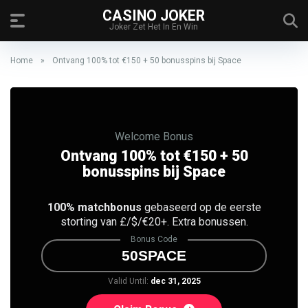
CASINO JOKER
Joker Zet Het In En Win
Home
»
Ontvang 100% tot €150 + 50 bonusspins bij Space
Welcome Bonus
Ontvang 100% tot €150 + 50
bonusspins bij Space
100% matchbonus
gebaseerd op de eerste
storting van £/$/€20+. Extra bonussen.
Bonus Code
50SPACE
Valid Until:
dec 31, 2025