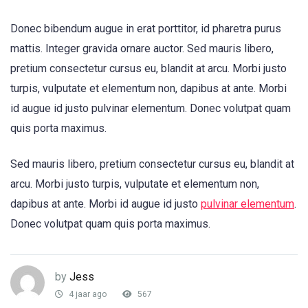
Donec bibendum augue in erat porttitor, id pharetra purus
mattis. Integer gravida ornare auctor. Sed mauris libero,
pretium consectetur cursus eu, blandit at arcu. Morbi justo
turpis, vulputate et elementum non, dapibus at ante. Morbi
id augue id justo pulvinar elementum. Donec volutpat quam
quis porta maximus.
Sed mauris libero, pretium consectetur cursus eu, blandit at
arcu. Morbi justo turpis, vulputate et elementum non,
dapibus at ante. Morbi id augue id justo
pulvinar elementum
.
Donec volutpat quam quis porta maximus.
by
Jess
4 jaar ago
567