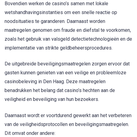
Bovendien werken de casino’s samen met lokale
wetshandhavingsinstanties om een snelle reactie op
noodsituaties te garanderen. Daarnaast worden
maatregelen genomen om fraude en diefstal te voorkomen,
zoals het gebruik van valsgeld detectietechnologieën en de
implementatie van strikte geldbeheersprocedures.
De uitgebreide beveiligingsmaatregelen zorgen ervoor dat
gasten kunnen genieten van een veilige en probleemloze
casinobeleving in Den Haag. Deze maatregelen
benadrukken het belang dat casino’s hechten aan de
veiligheid en beveiliging van hun bezoekers.
Daarnaast wordt er voortdurend gewerkt aan het verbeteren
van de veiligheidsprotocollen en beveiligingsmaatregelen.
Dit omvat onder andere: