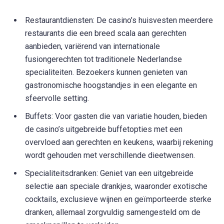
Restaurantdiensten: De casino’s huisvesten meerdere
restaurants die een breed scala aan gerechten
aanbieden, variërend van internationale
fusiongerechten tot traditionele Nederlandse
specialiteiten. Bezoekers kunnen genieten van
gastronomische hoogstandjes in een elegante en
sfeervolle setting.
Buffets: Voor gasten die van variatie houden, bieden
de casino’s uitgebreide buffetopties met een
overvloed aan gerechten en keukens, waarbij rekening
wordt gehouden met verschillende dieetwensen.
Specialiteitsdranken: Geniet van een uitgebreide
selectie aan speciale drankjes, waaronder exotische
cocktails, exclusieve wijnen en geïmporteerde sterke
dranken, allemaal zorgvuldig samengesteld om de