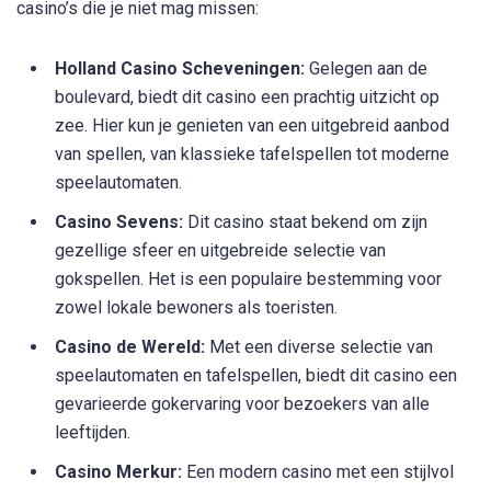
casino’s die je niet mag missen:
Holland Casino Scheveningen:
Gelegen aan de
boulevard, biedt dit casino een prachtig uitzicht op
zee. Hier kun je genieten van een uitgebreid aanbod
van spellen, van klassieke tafelspellen tot moderne
speelautomaten.
Casino Sevens:
Dit casino staat bekend om zijn
gezellige sfeer en uitgebreide selectie van
gokspellen. Het is een populaire bestemming voor
zowel lokale bewoners als toeristen.
Casino de Wereld:
Met een diverse selectie van
speelautomaten en tafelspellen, biedt dit casino een
gevarieerde gokervaring voor bezoekers van alle
leeftijden.
Casino Merkur:
Een modern casino met een stijlvol