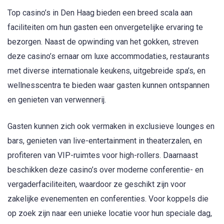
Top casino’s in Den Haag bieden een breed scala aan
faciliteiten om hun gasten een onvergetelijke ervaring te
bezorgen. Naast de opwinding van het gokken, streven
deze casino’s ernaar om luxe accommodaties, restaurants
met diverse internationale keukens, uitgebreide spa’s, en
wellnesscentra te bieden waar gasten kunnen ontspannen
en genieten van verwennerij.
Gasten kunnen zich ook vermaken in exclusieve lounges en
bars, genieten van live-entertainment in theaterzalen, en
profiteren van VIP-ruimtes voor high-rollers. Daarnaast
beschikken deze casino’s over moderne conferentie- en
vergaderfaciliteiten, waardoor ze geschikt zijn voor
zakelijke evenementen en conferenties. Voor koppels die
op zoek zijn naar een unieke locatie voor hun speciale dag,