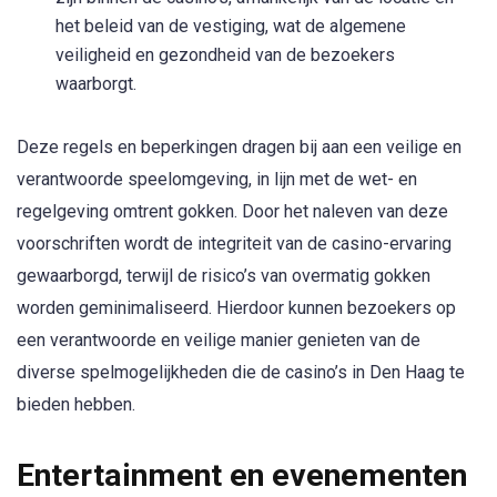
het beleid van de vestiging, wat de algemene
veiligheid en gezondheid van de bezoekers
waarborgt.
Deze regels en beperkingen dragen bij aan een veilige en
verantwoorde speelomgeving, in lijn met de wet- en
regelgeving omtrent gokken. Door het naleven van deze
voorschriften wordt de integriteit van de casino-ervaring
gewaarborgd, terwijl de risico’s van overmatig gokken
worden geminimaliseerd. Hierdoor kunnen bezoekers op
een verantwoorde en veilige manier genieten van de
diverse spelmogelijkheden die de casino’s in Den Haag te
bieden hebben.
Entertainment en evenementen