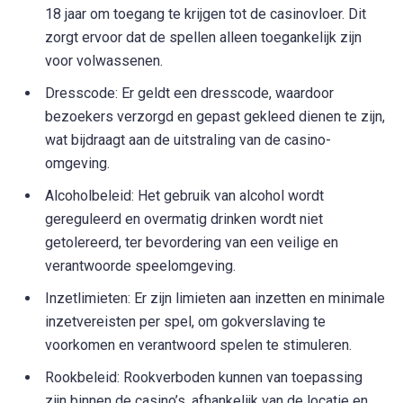
18 jaar om toegang te krijgen tot de casinovloer. Dit
zorgt ervoor dat de spellen alleen toegankelijk zijn
voor volwassenen.
Dresscode: Er geldt een dresscode, waardoor
bezoekers verzorgd en gepast gekleed dienen te zijn,
wat bijdraagt aan de uitstraling van de casino-
omgeving.
Alcoholbeleid: Het gebruik van alcohol wordt
gereguleerd en overmatig drinken wordt niet
getolereerd, ter bevordering van een veilige en
verantwoorde speelomgeving.
Inzetlimieten: Er zijn limieten aan inzetten en minimale
inzetvereisten per spel, om gokverslaving te
voorkomen en verantwoord spelen te stimuleren.
Rookbeleid: Rookverboden kunnen van toepassing
zijn binnen de casino’s, afhankelijk van de locatie en