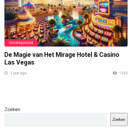
Uncategorized
De Magie van Het Mirage Hotel & Casino
Las Vegas
2 jaar ago
1333
Zoeken
Zoeken