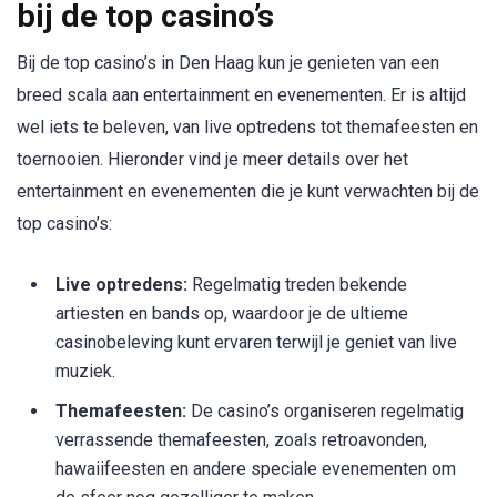
bij de top casino’s
Bij de top casino’s in Den Haag kun je genieten van een
breed scala aan entertainment en evenementen. Er is altijd
wel iets te beleven, van live optredens tot themafeesten en
toernooien. Hieronder vind je meer details over het
entertainment en evenementen die je kunt verwachten bij de
top casino’s:
Live optredens:
Regelmatig treden bekende
artiesten en bands op, waardoor je de ultieme
casinobeleving kunt ervaren terwijl je geniet van live
muziek.
Themafeesten:
De casino’s organiseren regelmatig
verrassende themafeesten, zoals retroavonden,
hawaiifeesten en andere speciale evenementen om