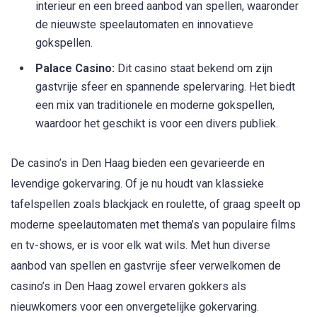
interieur en een breed aanbod van spellen, waaronder
de nieuwste speelautomaten en innovatieve
gokspellen.
Palace Casino:
Dit casino staat bekend om zijn
gastvrije sfeer en spannende spelervaring. Het biedt
een mix van traditionele en moderne gokspellen,
waardoor het geschikt is voor een divers publiek.
De casino’s in Den Haag bieden een gevarieerde en
levendige gokervaring. Of je nu houdt van klassieke
tafelspellen zoals blackjack en roulette, of graag speelt op
moderne speelautomaten met thema’s van populaire films
en tv-shows, er is voor elk wat wils. Met hun diverse
aanbod van spellen en gastvrije sfeer verwelkomen de
casino’s in Den Haag zowel ervaren gokkers als
nieuwkomers voor een onvergetelijke gokervaring.