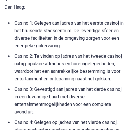
Den Haag:
Casino 1: Gelegen aan [adres van het eerste casino] in
het bruisende stadscentrum. De levendige sfeer en
diverse faciliteiten in de omgeving zorgen voor een
energieke gokervaring.
Casino 2: Te vinden op [adres van het tweede casino]
nabij populaire attracties en horecagelegenheden,
waardoor het een aantrekkelijke bestemming is voor
entertainment en ontspanning naast het gokken.
Casino 3: Gevestigd aan [adres van het derde casino]
in een levendige buurt met diverse
entertainmentmogelijkheden voor een complete
avond uit.
Casino 4: Gelegen op [adres van het vierde casino],
strategisch nabij openbaar vervoersknooppunten en