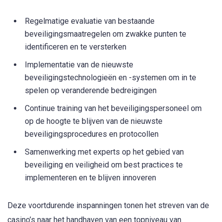
Regelmatige evaluatie van bestaande
beveiligingsmaatregelen om zwakke punten te
identificeren en te versterken
Implementatie van de nieuwste
beveiligingstechnologieën en -systemen om in te
spelen op veranderende bedreigingen
Continue training van het beveiligingspersoneel om
op de hoogte te blijven van de nieuwste
beveiligingsprocedures en protocollen
Samenwerking met experts op het gebied van
beveiliging en veiligheid om best practices te
implementeren en te blijven innoveren
Deze voortdurende inspanningen tonen het streven van de
casino’s naar het handhaven van een topniveau van