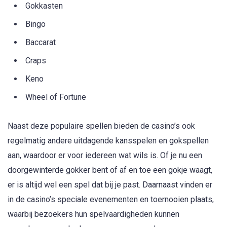
Gokkasten
Bingo
Baccarat
Craps
Keno
Wheel of Fortune
Naast deze populaire spellen bieden de casino’s ook
regelmatig andere uitdagende kansspelen en gokspellen
aan, waardoor er voor iedereen wat wils is. Of je nu een
doorgewinterde gokker bent of af en toe een gokje waagt,
er is altijd wel een spel dat bij je past. Daarnaast vinden er
in de casino’s speciale evenementen en toernooien plaats,
waarbij bezoekers hun spelvaardigheden kunnen