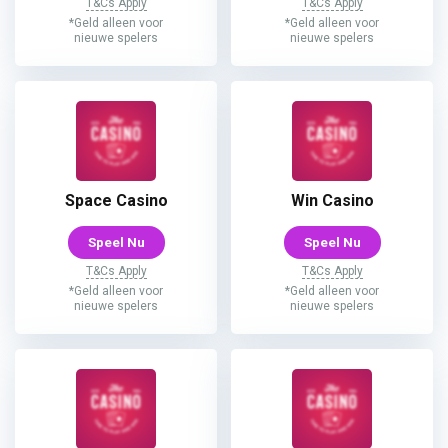
T&Cs Apply
T&Cs Apply
*Geld alleen voor
*Geld alleen voor
nieuwe spelers
nieuwe spelers
Space Casino
Win Casino
Speel Nu
Speel Nu
T&Cs Apply
T&Cs Apply
*Geld alleen voor
*Geld alleen voor
nieuwe spelers
nieuwe spelers