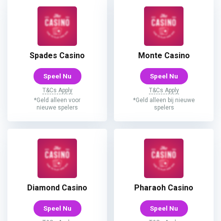
Spades Casino
Monte Casino
Speel Nu
Speel Nu
T&Cs Apply
T&Cs Apply
*Geld alleen voor
*Geld alleen bij nieuwe
nieuwe spelers
spelers
Diamond Casino
Pharaoh Casino
Speel Nu
Speel Nu