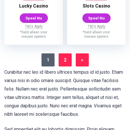
Lucky Casino
Slots Casino
Speel Nu
Speel Nu
T&Cs Apply
T&Cs Apply
*Geld alleen voor
*Geld alleen voor
nieuwe spelers
nieuwe spelers
1
2
»
Curabitur nec leo id libero ultrices tempus id id justo. Etiam
varius nisi in odio ornare suscipit. Quisque vitae facilisis
felis. Nullam nec erat justo. Pellentesque sollicitudin sem
vitae ultrices mattis. Integer sem tellus, aliquet ut nisi et,
congue dapibus justo. Nunc nec erat magna. Vivamus eget
nibh laoreet mi scelerisque faucibus.
Sed imperdiet elit eu lobortis dignissim. Proin aliquam