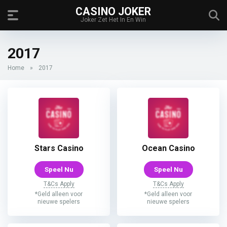
CASINO JOKER
Joker Zet Het In En Win
2017
Home
»
2017
Stars Casino
Ocean Casino
Speel Nu
Speel Nu
T&Cs Apply
T&Cs Apply
*Geld alleen voor
*Geld alleen voor
nieuwe spelers
nieuwe spelers