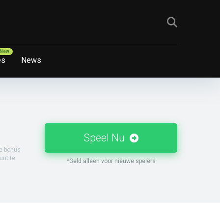
es
News
Speel Nu
ze bonus
unt te
*Geld alleen voor nieuwe spelers