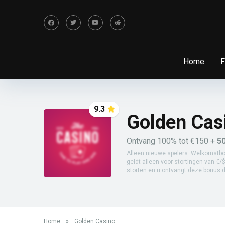
Home
F
9.3
Golden Cas
Ontvang 100% tot €150 +
50
Alleen nieuwe spelers. Welkomstbo
geldt alleen voor stortingen van €/
storten en u ontvangt deze bonus d
Home
»
Golden Casino