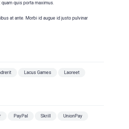
at quam quis porta maximus.
bus at ante. Morbi id augue id justo pulvinar
drerit
Lacus Games
Laoreet
r
PayPal
Skrill
UnionPay