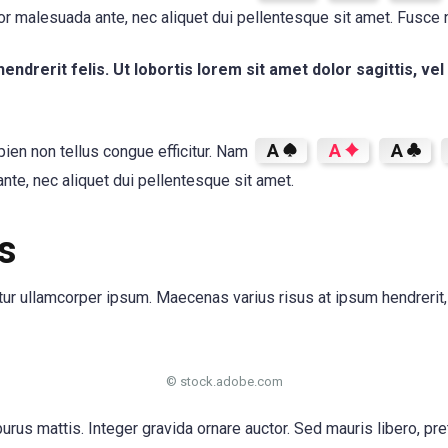
titor malesuada ante, nec aliquet dui pellentesque sit amet. Fusce
endrerit felis. Ut lobortis lorem sit amet dolor sagittis, vel
A
A
A
apien non tellus congue efficitur. Nam
ante, nec aliquet dui pellentesque sit amet.
s
itur ullamcorper ipsum. Maecenas varius risus at ipsum hendrerit
© stock.adobe.com
urus mattis. Integer gravida ornare auctor. Sed mauris libero, pr