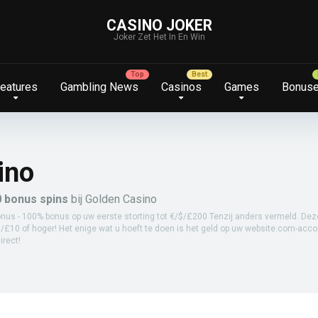
CASINO JOKER
Joker Zet Het In En Win
eatures
Gambling News
Casinos
Games
Bonus
ino
 bonus spins
bij Golden Casino
nus - 100% bonus op uw eerste storting tot €/$/£200 Tenzij anders vermeld. De
$/£10 of hoger! Het enige wat u hoeft te doen is het geld op uw website.com-acco
irect!