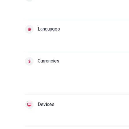
Languages
Currencies
Devices