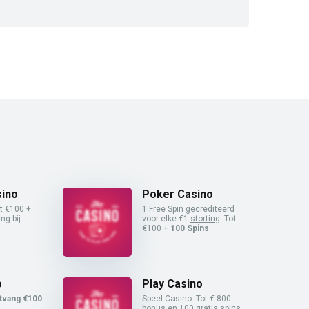
sino
Poker Casino
t €100 +
1 Free Spin gecrediteerd
ng bij
voor elke €1
storting
. Tot
€100 +
100 Spins
o
Play Casino
tvang €100
Speel Casino: Tot € 800
0
bonus en 100 gratis spins