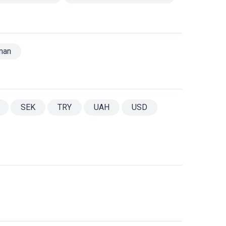
man
SEK
TRY
UAH
USD