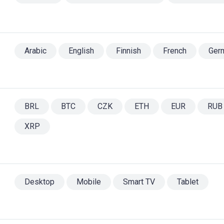
Arabic
English
Finnish
French
Ger
BRL
BTC
CZK
ETH
EUR
RUB
XRP
Desktop
Mobile
Smart TV
Tablet