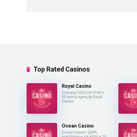
Top Rated Casinos
Royal Casino
Ontvang 100% tot €150 +
50 bonus spins bij Royal
Casino
Ocean Casino
Ocean Casino: 200%
matchbonus tot €500 + 20