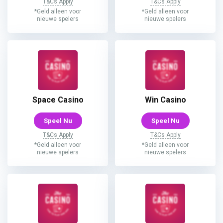
T&Cs Apply
T&Cs Apply
*Geld alleen voor
*Geld alleen voor
nieuwe spelers
nieuwe spelers
Space Casino
Win Casino
Speel Nu
Speel Nu
T&Cs Apply
T&Cs Apply
*Geld alleen voor
*Geld alleen voor
nieuwe spelers
nieuwe spelers