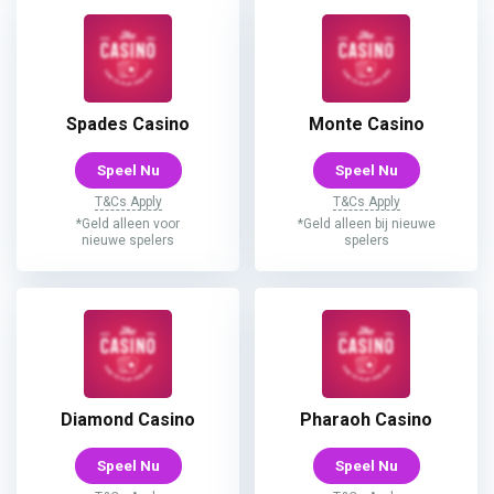
Spades Casino
Monte Casino
Speel Nu
Speel Nu
T&Cs Apply
T&Cs Apply
*Geld alleen voor
*Geld alleen bij nieuwe
nieuwe spelers
spelers
Diamond Casino
Pharaoh Casino
Speel Nu
Speel Nu