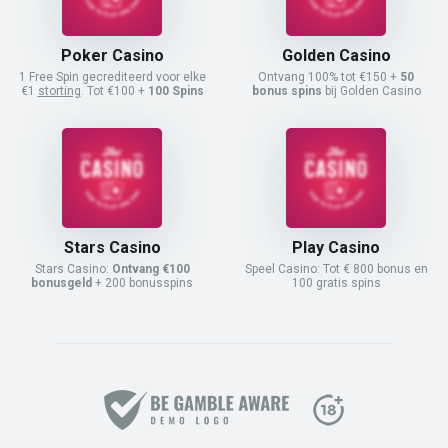
Poker Casino
Golden Casino
1 Free Spin gecrediteerd voor elke
Ontvang 100% tot €150 +
50
€1
storting
. Tot €100 +
100 Spins
bonus spins
bij Golden Casino
Stars Casino
Play Casino
Stars Casino:
Ontvang €100
Speel Casino: Tot € 800 bonus en
bonusgeld
+ 200 bonusspins
100 gratis spins