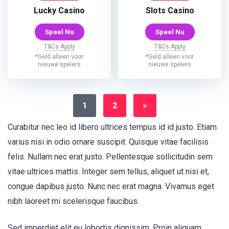
Lucky Casino
Slots Casino
Speel Nu
Speel Nu
T&Cs Apply
T&Cs Apply
*Geld alleen voor
*Geld alleen voor
nieuwe spelers
nieuwe spelers
1
2
»
Curabitur nec leo id libero ultrices tempus id id justo. Etiam
varius nisi in odio ornare suscipit. Quisque vitae facilisis
felis. Nullam nec erat justo. Pellentesque sollicitudin sem
vitae ultrices mattis. Integer sem tellus, aliquet ut nisi et,
congue dapibus justo. Nunc nec erat magna. Vivamus eget
nibh laoreet mi scelerisque faucibus.
Sed imperdiet elit eu lobortis dignissim. Proin aliquam