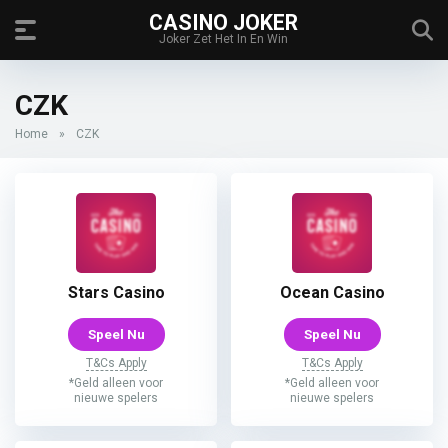
CASINO JOKER
Joker Zet Het In En Win
CZK
Home
»
CZK
Stars Casino
Ocean Casino
Speel Nu
Speel Nu
T&Cs Apply
T&Cs Apply
*Geld alleen voor
*Geld alleen voor
nieuwe spelers
nieuwe spelers