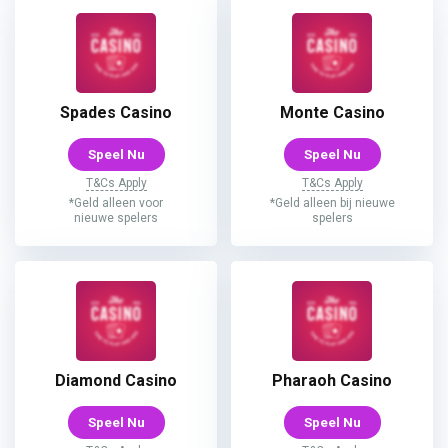
Spades Casino
Monte Casino
Speel Nu
Speel Nu
T&Cs Apply
T&Cs Apply
*Geld alleen voor
*Geld alleen bij nieuwe
nieuwe spelers
spelers
Diamond Casino
Pharaoh Casino
Speel Nu
Speel Nu