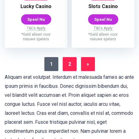
Lucky Casino
Slots Casino
Speel Nu
Speel Nu
T&Cs Apply
T&Cs Apply
*Geld alleen voor
*Geld alleen voor
nieuwe spelers
nieuwe spelers
1
2
»
Aliquam erat volutpat. Interdum et malesuada fames ac ante
ipsum primis in faucibus. Donec dignissim bibendum dui,
vel blandit velit accumsan et. Proin aliquet sapien ac eros
congue luctus. Fusce vel nisl auctor, iaculis arcu vitae,
laoreet lectus. Cras erat diam, convallis et nisl at, commodo
placerat sem. Fusce tristique pulvinar nisl, eget
condimentum purus imperdiet non. Nam pulvinar lorem a