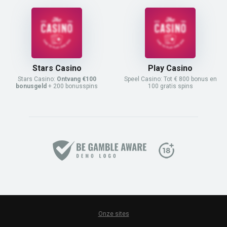
Stars Casino
Play Casino
Stars Casino:
Ontvang €100
Speel Casino: Tot € 800 bonus en
bonusgeld
+ 200 bonusspins
100 gratis spins
Onze sites