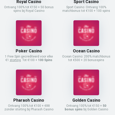
Royal Casino
Sport Casino
Ontvang 100% tot €150 + 50 bonus
Sport Casino: Ontvang 100%
spins bij Royal Casino
matchbonus tot €100 + 100 spins
Poker Casino
Ocean Casino
1 Free Spin gecrediteerd voor elke
Ocean Casino: 200% matchbonus
€1
storting
. Tot €100 +
100 Spins
tot €500 + 20 bonusspins
Pharaoh Casino
Golden Casino
Ontvang 100% tot €100 + €88
Ontvang 100% tot €150 +
50
zonder storting bij Pharaoh Casino
bonus spins
bij Golden Casino