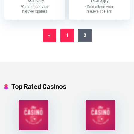
T&Cs Apply
T&Cs Apply
*Geld alleen voor
*Geld alleen voor
nieuwe spelers
nieuwe spelers
«
1
2
Top Rated Casinos