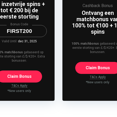
 inzetvrije spins +
Cashback Bonus
tot € 200 bij de
Ontvang een
eerste storting
matchbonus va
100% tot €100 + 
Bonus Code
FIRST200
spins
Valid Until:
dec 31, 2025
100% matchbonus
gebaseerd 
eerste storting van £/$/€20+. 
bonussen.
0% matchbonus
gebaseerd op
te storting van £/$/€20+. Extra
bonussen.
Claim Bonus
Claim Bonus
T&Cs Apply
*New users only
T&Cs Apply
*New users only