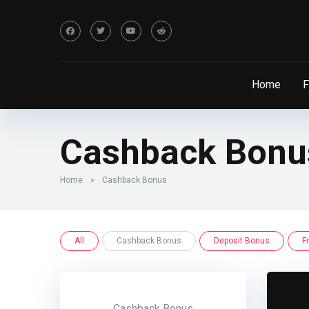
Home
F
Cashback Bonu
Home
»
Cashback Bonus
All
Cashback Bonus
Deposit Bonus
F
Cashback Bonus