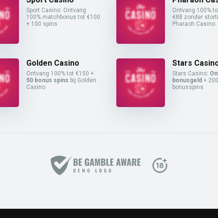
Sport Casino: Ontvang
Ontvang 100% to
100% matchbonus tot €100
€88 zonder storti
+ 100 spins
Pharaoh Casino
Golden Casino
Stars Casin
Ontvang 100% tot €150 +
Stars Casino:
On
50 bonus spins
bij Golden
bonusgeld
+ 20
Casino
bonusspins