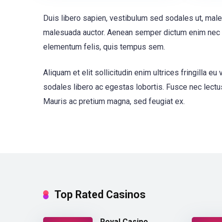
Duis libero sapien, vestibulum sed sodales ut, male
malesuada auctor. Aenean semper dictum enim nec ve
elementum felis, quis tempus sem.
Aliquam et elit sollicitudin enim ultrices fringilla
sodales libero ac egestas lobortis. Fusce nec lectus
Mauris ac pretium magna, sed feugiat ex.
Top Rated Casinos
Royal Casino