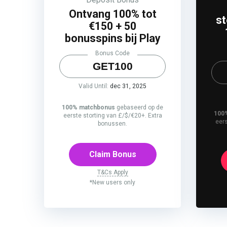
Ontvang 100% tot
st
€150 + 50
bonusspins bij Play
Bonus Code
GET100
Valid Until:
dec 31, 2025
100% matchbonus
gebaseerd op de
100
eerste storting van £/$/€20+. Extra
eers
bonussen.
Claim Bonus
T&Cs Apply
*New users only