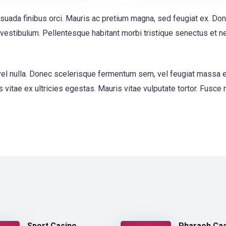
suada finibus orci. Mauris ac pretium magna, sed feugiat ex. Don
stibulum. Pellentesque habitant morbi tristique senectus et ne
 eu vel nulla. Donec scelerisque fermentum sem, vel feugiat massa 
 vitae ex ultricies egestas. Mauris vitae vulputate tortor. Fusce
Sport Casino
Pharaoh Ca