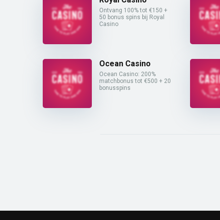
Ontvang 100% tot €150 +
50 bonus spins bij Royal
Casino
Ocean Casino
Ocean Casino: 200%
matchbonus tot €500 + 20
bonusspins